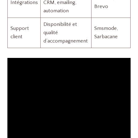
Intégrations
CRM, emailing,
Brevo
automation
Disponibilité et
Support
Smsmode,
qualité
client
Sarbacane
d’accompagnement