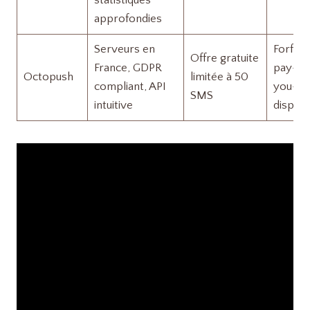
approfondies
Serveurs en
Forfaits
Offre gratuite
France, GDPR
pay-as
Octopush
limitée à 50
compliant, API
you-g
SMS
intuitive
disponi