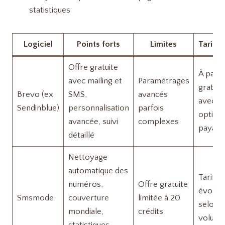
statistiques
Logiciel
Points forts
Limites
Tarific
Offre gratuite
À parti
avec mailing et
Paramétrages
gratuit
Brevo (ex
SMS,
avancés
avec
Sendinblue)
personnalisation
parfois
option
avancée, suivi
complexes
payant
détaillé
Nettoyage
automatique des
Tarifica
numéros,
Offre gratuite
évoluti
Smsmode
couverture
limitée à 20
selon
mondiale,
crédits
volum
statistiques