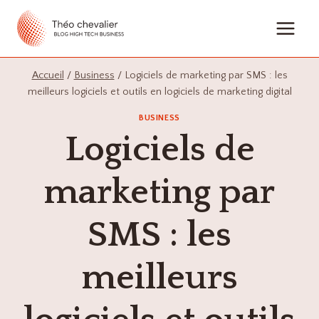
Aller
au
contenu
Accueil
/
Business
/
Logiciels de marketing par SMS : les
meilleurs logiciels et outils en logiciels de marketing digital
BUSINESS
Logiciels de
marketing par
SMS : les
meilleurs