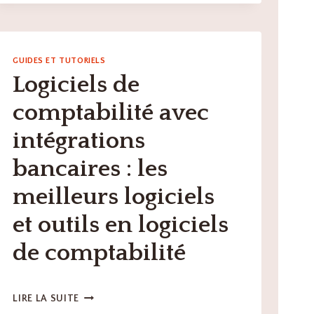
MEILLEURS
OUTILS
TECH
POUR
GUIDES ET TUTORIELS
OPTIMISER
Logiciels de
LA
GESTION
comptabilité avec
DE
VOTRE
intégrations
PARC
AUTOMOBILE
bancaires : les
?
meilleurs logiciels
et outils en logiciels
de comptabilité
LOGICIELS
LIRE LA SUITE
DE