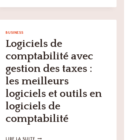
COMPTABILITÉ
AVEC
INTÉGRATIONS
BANCAIRES
:
BUSINESS
LES
Logiciels de
MEILLEURS
LOGICIELS
comptabilité avec
ET
OUTILS
gestion des taxes :
EN
LOGICIELS
les meilleurs
DE
COMPTABILITÉ
logiciels et outils en
logiciels de
comptabilité
LOGICIELS
LIRE LA SUITE