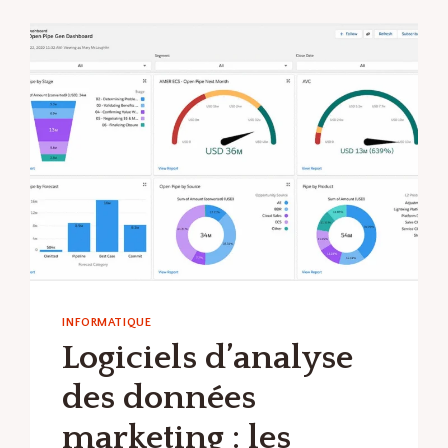
GESTION
DE
LA
PAIE
:
LES
MEILLEURS
LOGICIELS
ET
OUTILS
EN
LOGICIELS
DE
COMPTABILITÉ
INFORMATIQUE
Logiciels d’analyse
des données
marketing : les