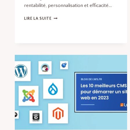
rentabilité, personnalisation et efficacité….
LOGICIELS
LIRE LA SUITE
D’EMAIL
MARKETING
:
LES
MEILLEURS
LOGICIELS
ET
OUTILS
EN
LOGICIELS
DE
MARKETING
DIGITAL