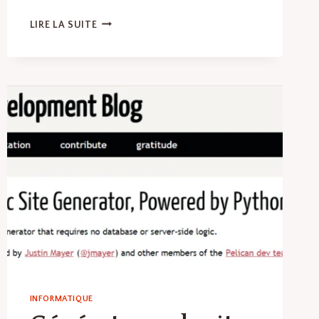
LOGICIELS
LIRE LA SUITE
DE
GESTION
DE
CAMPAGNES
PUBLICITAIRES
:
LES
MEILLEURS
LOGICIELS
ET
OUTILS
EN
LOGICIELS
DE
MARKETING
DIGITAL
INFORMATIQUE