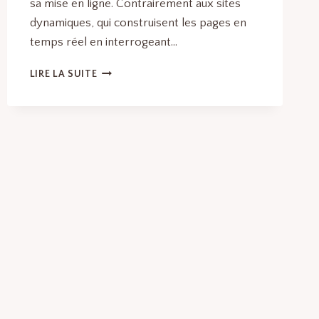
sa mise en ligne. Contrairement aux sites
dynamiques, qui construisent les pages en
temps réel en interrogeant…
GÉNÉRATEURS
LIRE LA SUITE
DE
SITE
STATIQUE
:
LES
MEILLEURS
LOGICIELS
ET
OUTILS
EN
LOGICIELS
DE
DÉVELOPPEMENT
WEB