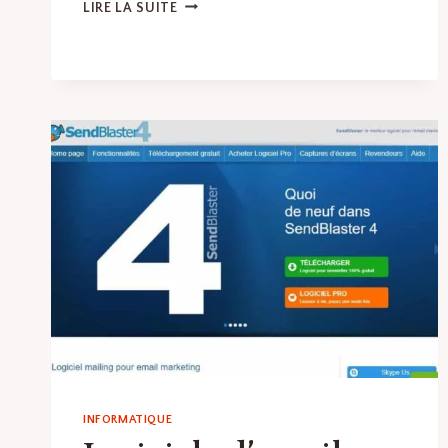
LOGICIELS
LIRE LA SUITE
DE
CRM
(GESTION
DE
LA
RELATION
CLIENT)
:
LES
MEILLEURS
LOGICIELS
ET
OUTILS
EN
LOGICIELS
DE
MARKETING
DIGITAL
INFORMATIQUE