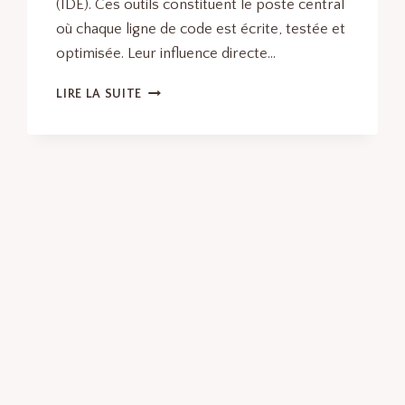
(IDE). Ces outils constituent le poste central
où chaque ligne de code est écrite, testée et
optimisée. Leur influence directe…
OUTILS
LIRE LA SUITE
DE
PERFORMANCE
WEB
:
LES
MEILLEURS
LOGICIELS
ET
OUTILS
EN
LOGICIELS
DE
DÉVELOPPEMENT
WEB