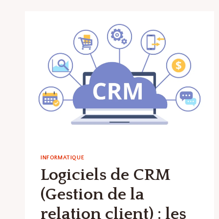
POUR
OPTIMISER
LA
GESTION
DE
VOTRE
PARC
AUTOMOBILE
?
INFORMATIQUE
Logiciels de CRM
(Gestion de la
relation client) : les