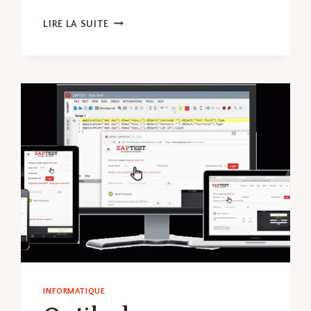
LOGICIELS
LIRE LA SUITE
D’ANALYSE
DES
DONNÉES
MARKETING
:
LES
MEILLEURS
LOGICIELS
ET
OUTILS
EN
LOGICIELS
DE
MARKETING
DIGITAL
INFORMATIQUE