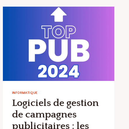
LES
MEILLEURS
LOGICIELS
ET
OUTILS
EN
LOGICIELS
DE
COMPTABILITÉ
INFORMATIQUE
Logiciels de gestion
de campagnes
publicitaires : les