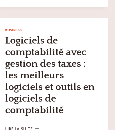
COMPTABILITÉ
AVEC
INTÉGRATIONS
BANCAIRES
:
BUSINESS
LES
Logiciels de
MEILLEURS
LOGICIELS
comptabilité avec
ET
OUTILS
gestion des taxes :
EN
LOGICIELS
les meilleurs
DE
COMPTABILITÉ
logiciels et outils en
logiciels de
comptabilité
LOGICIELS
LIRE LA SUITE