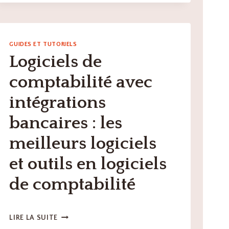
MEILLEURS
OUTILS
TECH
POUR
GUIDES ET TUTORIELS
OPTIMISER
Logiciels de
LA
GESTION
comptabilité avec
DE
VOTRE
intégrations
PARC
AUTOMOBILE
bancaires : les
?
meilleurs logiciels
et outils en logiciels
de comptabilité
LOGICIELS
LIRE LA SUITE
DE