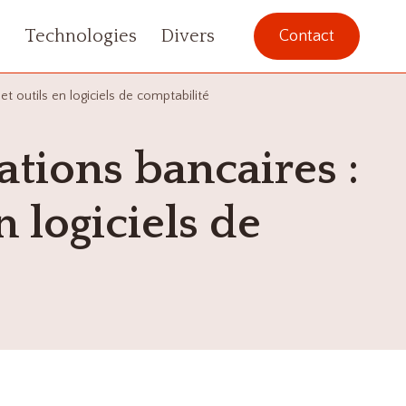
s
Technologies
Divers
Contact
et outils en logiciels de comptabilité
ations bancaires :
n logiciels de