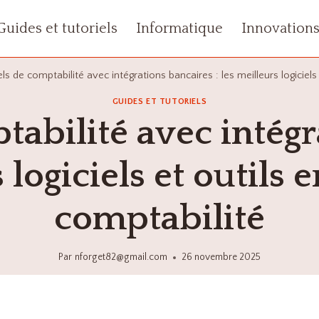
Guides et tutoriels
Informatique
Innovation
els de comptabilité avec intégrations bancaires : les meilleurs logiciels 
GUIDES ET TUTORIELS
tabilité avec intégr
 logiciels et outils e
comptabilité
Par
nforget82@gmail.com
26 novembre 2025