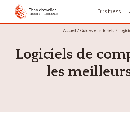
Aller
Business
au
contenu
Accueil
/
Guides et tutoriels
/
Logici
Logiciels de comp
les meilleurs