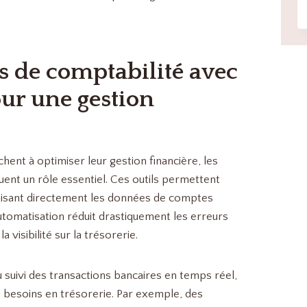
ls de comptabilité avec
our une gestion
ent à optimiser leur gestion financière, les
ouent un rôle essentiel. Ces outils permettent
isant directement les données de comptes
utomatisation réduit drastiquement les erreurs
a visibilité sur la trésorerie.
u suivi des transactions bancaires en temps réel,
 des besoins en trésorerie. Par exemple, des