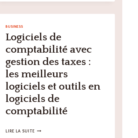
MEILLEURS
OUTILS
TECH
POUR
BUSINESS
OPTIMISER
Logiciels de
LA
GESTION
comptabilité avec
DE
VOTRE
gestion des taxes :
PARC
AUTOMOBILE
les meilleurs
?
logiciels et outils en
logiciels de
comptabilité
LOGICIELS
LIRE LA SUITE
DE