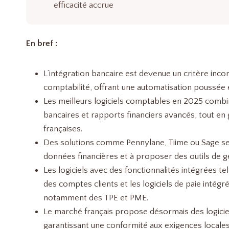
efficacité accrue
En bref :
L’intégration bancaire est devenue un critère inco
comptabilité, offrant une automatisation poussée et
Les meilleurs logiciels comptables en 2025 combin
bancaires et rapports financiers avancés, tout en
françaises.
Des solutions comme Pennylane, Tiime ou Sage se 
données financières et à proposer des outils de g
Les logiciels avec des fonctionnalités intégrées te
des comptes clients et les logiciels de paie intégré
notamment des TPE et PME.
Le marché français propose désormais des logiciel
garantissant une conformité aux exigences locales 