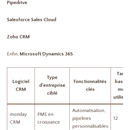
Pipedrive
Salesforce Sales Cloud
Zoho CRM
Enfin,
Microsoft Dynamics 365
Tarif 
Type
Logiciel
Fonctionnalités
base (
d’entreprise
CRM
clés
mois 
ciblé
utilisat
Automatisation,
monday
PME en
pipelines
12
CRM
croissance
personnalisables