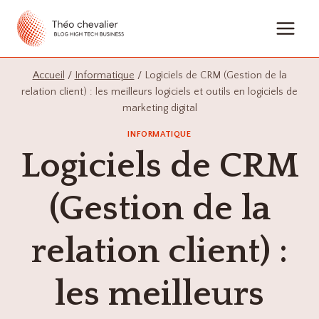
Aller
au
contenu
Accueil
/
Informatique
/
Logiciels de CRM (Gestion de la
relation client) : les meilleurs logiciels et outils en logiciels de
marketing digital
INFORMATIQUE
Logiciels de CRM
(Gestion de la
relation client) :
les meilleurs