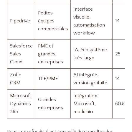
Interface
Petites
visuelle,
Pipedrive
équipes
14
automatisation
commerciales
workflow
Salesforce
PME et
IA, écosystème
Sales
grandes
25
très large
Cloud
entreprises
Zoho
AI intégrée,
TPE/PME
14
CRM
version gratuite
Microsoft
Intégration
Grandes
Dynamics
Microsoft,
60.8
entreprises
365
modulaire
Pour approfondir, il est conseillé de consulter des