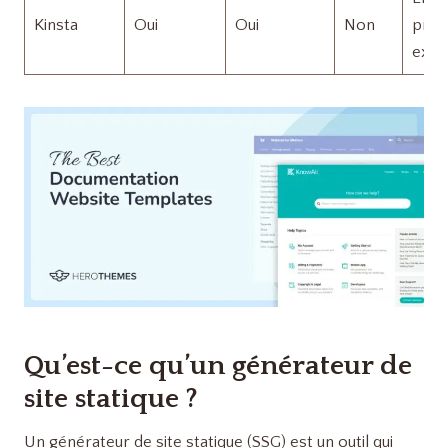
Kinsta
Oui
Oui
Non
proj
exig
Qu’est-ce qu’un générateur de
site statique ?
Un générateur de site statique (SSG) est un outil qui