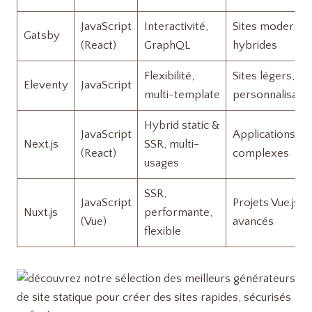
JavaScript
Interactivité,
Sites modernes
Gatsby
(React)
GraphQL
hybrides
Flexibilité,
Sites légers,
Eleventy
JavaScript
multi-template
personnalisabl
Hybrid static &
JavaScript
Applications
Next.js
SSR, multi-
(React)
complexes
usages
SSR,
JavaScript
Projets Vue.js
Nuxt.js
performante,
(Vue)
avancés
flexible