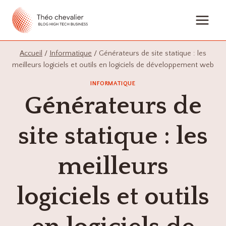
Aller
au
contenu
Accueil
/
Informatique
/
Générateurs de site statique : les
meilleurs logiciels et outils en logiciels de développement web
INFORMATIQUE
Générateurs de
site statique : les
meilleurs
logiciels et outils