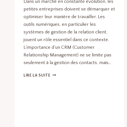
Dans un marché en constante évolution, les
petites entreprises doivent se démarquer et
optimiser leur manière de travailler. Les
outils numériques, en particulier les
systèmes de gestion de la relation client,
jouent un rôle essentiel dans ce contexte.
L’importance d’un CRM (Customer
Relationship Management) ne se limite pas
seulement à la gestion des contacts, mais…
POURQUOI
LIRE LA SUITE
UN
CRM
EST-
IL
ESSENTIEL
POUR
LES
PETITES