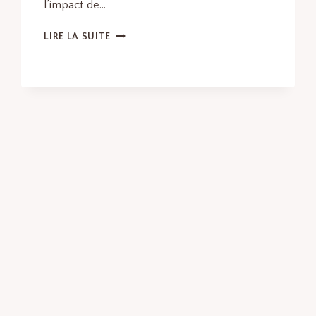
l’impact de…
L’IMPACT
LIRE LA SUITE
DE
L’INTELLIGENCE
ARTIFICIELLE
SUR
L’INNOVATION
TECHNOLOGIQUE