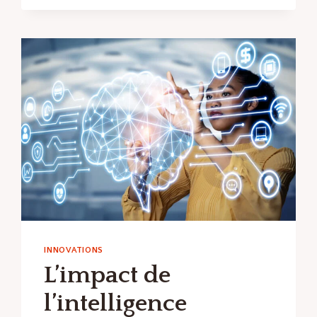
DU
SUCCÈS
POUR
LES
STARTUPS
FRANÇAISES
INNOVATIONS
L’impact de
l’intelligence