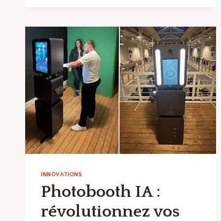
LES
MEILLEURS
OUTILS
DE
COMPTABILITÉ
?
INNOVATIONS
Photobooth IA :
révolutionnez vos