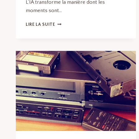
L’IA transforme la manière dont les
moments sont…
PHOTOBOOTH
LIRE LA SUITE
IA
:
RÉVOLUTIONNEZ
VOS
ÉVÉNEMENTS
AVEC
L’INTELLIGENCE
ARTIFICIELLE