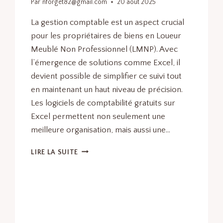
Par
nforget82@gmail.com
20 août 2025
La gestion comptable est un aspect crucial
pour les propriétaires de biens en Loueur
Meublé Non Professionnel (LMNP). Avec
l’émergence de solutions comme Excel, il
devient possible de simplifier ce suivi tout
en maintenant un haut niveau de précision.
Les logiciels de comptabilité gratuits sur
Excel permettent non seulement une
meilleure organisation, mais aussi une…
UTILISER
LIRE LA SUITE
UN
LOGICIEL
DE
COMPTABILITÉ
LMNP
GRATUIT
SUR