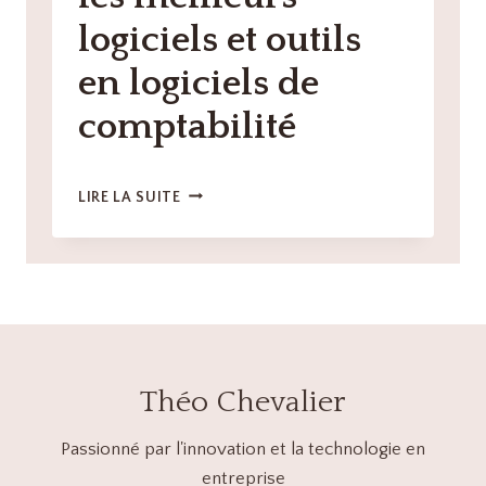
DE
logiciels et outils
COMPTABILITÉ
en logiciels de
comptabilité
LOGICIELS
LIRE LA SUITE
DE
COMPTABILITÉ
AVEC
GESTION
DES
TAXES
:
LES
Théo Chevalier
MEILLEURS
LOGICIELS
ET
Passionné par l'innovation et la technologie en
OUTILS
entreprise