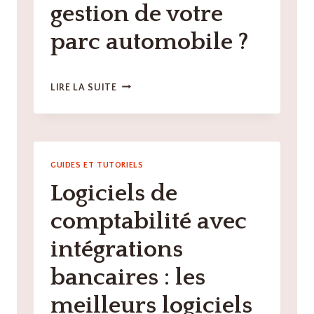
gestion de votre
parc automobile ?
QUELS
LIRE LA SUITE
SONT
LES
MEILLEURS
OUTILS
TECH
GUIDES ET TUTORIELS
POUR
Logiciels de
OPTIMISER
LA
comptabilité avec
GESTION
DE
intégrations
VOTRE
PARC
bancaires : les
AUTOMOBILE
?
meilleurs logiciels