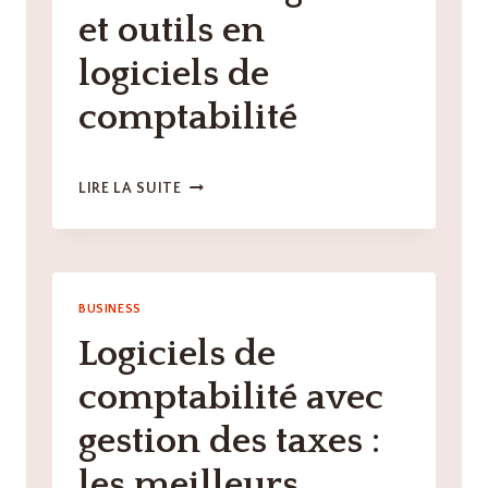
et outils en
logiciels de
comptabilité
LOGICIELS
LIRE LA SUITE
DE
COMPTABILITÉ
AVEC
INTÉGRATIONS
BANCAIRES
BUSINESS
:
Logiciels de
LES
MEILLEURS
comptabilité avec
LOGICIELS
ET
gestion des taxes :
OUTILS
EN
les meilleurs
LOGICIELS