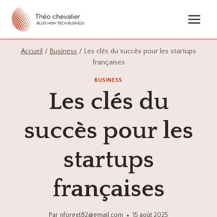
Aller
au
contenu
Accueil
/
Business
/
Les clés du succès pour les startups
françaises
BUSINESS
Les clés du
succès pour les
startups
françaises
Par
nforget82@gmail.com
15 août 2025