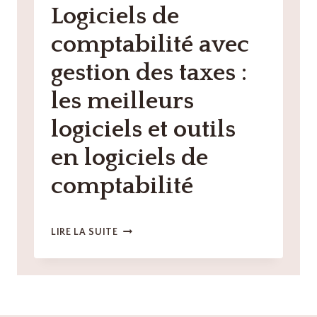
Logiciels de
LES
MEILLEURS
comptabilité avec
LOGICIELS
ET
gestion des taxes :
OUTILS
EN
les meilleurs
LOGICIELS
DE
logiciels et outils
COMPTABILITÉ
en logiciels de
comptabilité
LOGICIELS
LIRE LA SUITE
DE
COMPTABILITÉ
AVEC
GESTION
DES