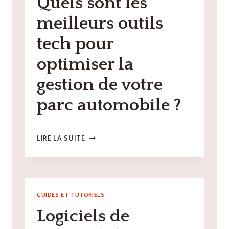
Quels sont les
meilleurs outils
tech pour
optimiser la
gestion de votre
parc automobile ?
QUELS
LIRE LA SUITE
SONT
LES
MEILLEURS
OUTILS
TECH
GUIDES ET TUTORIELS
POUR
Logiciels de
OPTIMISER
LA