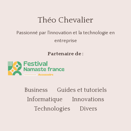
TAXES
:
LES
Théo Chevalier
MEILLEURS
LOGICIELS
ET
Passionné par l'innovation et la technologie en
OUTILS
entreprise
EN
LOGICIELS
Partenaire de :
DE
COMPTABILITÉ
Business
Guides et tutoriels
Informatique
Innovations
Technologies
Divers