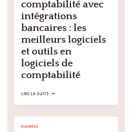
comptabilité avec
GESTION
DE
intégrations
VOTRE
PARC
bancaires : les
AUTOMOBILE
?
meilleurs logiciels
et outils en
logiciels de
comptabilité
LOGICIELS
LIRE LA SUITE
DE
COMPTABILITÉ
AVEC
INTÉGRATIONS
BANCAIRES
BUSINESS
: