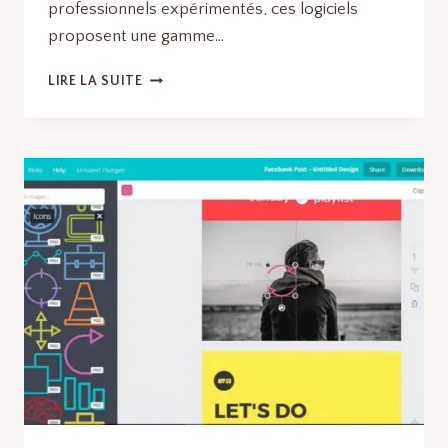
professionnels expérimentés, ces logiciels
proposent une gamme…
LOGICIELS
LIRE LA SUITE
DE
CRÉATION
DE
LOGOS
:
LES
MEILLEURS
LOGICIELS
ET
OUTILS
EN
LOGICIELS
DE
DESIGN
GRAPHIQUE