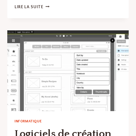
ÉDITEURS
LIRE LA SUITE
DE
CODE
:
LES
MEILLEURS
LOGICIELS
ET
OUTILS
EN
LOGICIELS
DE
DÉVELOPPEMENT
WEB
INFORMATIQUE
Logiciels de création