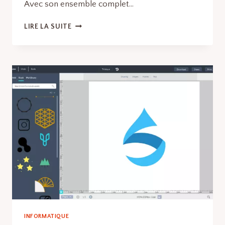
Avec son ensemble complet…
LOGICIELS
LIRE LA SUITE
DE
RETOUCHE
D’IMAGES
:
LES
MEILLEURS
LOGICIELS
ET
OUTILS
EN
LOGICIELS
DE
DESIGN
GRAPHIQUE
INFORMATIQUE