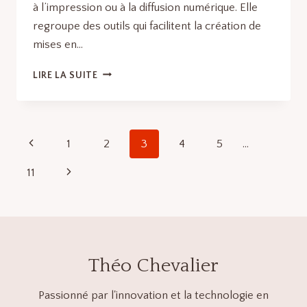
à l’impression ou à la diffusion numérique. Elle
regroupe des outils qui facilitent la création de
mises en…
LOGICIELS
LIRE LA SUITE
DE
MISE
EN
PAGE
Navigation
Page
1
2
3
4
5
…
:
LES
de
précédente
Page
11
MEILLEURS
LOGICIELS
page
suivante
ET
OUTILS
EN
LOGICIELS
DE
Théo Chevalier
DESIGN
GRAPHIQUE
Passionné par l'innovation et la technologie en