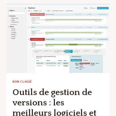
:
LES
MEILLEURS
LOGICIELS
ET
OUTILS
EN
LOGICIELS
DE
DÉVELOPPEMENT
WEB
NON CLASSÉ
Outils de gestion de
versions : les
meilleurs logiciels et