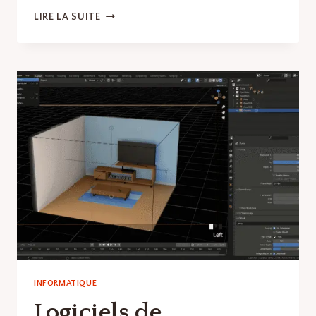
LOGICIELS
LIRE LA SUITE
DE
CRÉATION
DE
MAQUETTES
:
LES
MEILLEURS
LOGICIELS
ET
OUTILS
EN
LOGICIELS
DE
DESIGN
GRAPHIQUE
INFORMATIQUE
Logiciels de