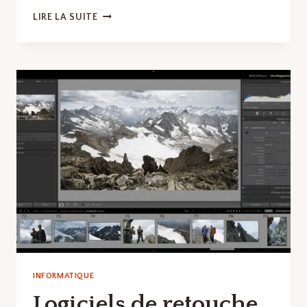
LOGICIELS
LIRE LA SUITE
DE
CONCEPTION
3D
:
LES
MEILLEURS
LOGICIELS
ET
OUTILS
EN
LOGICIELS
DE
DESIGN
GRAPHIQUE
INFORMATIQUE
Logiciels de retouche