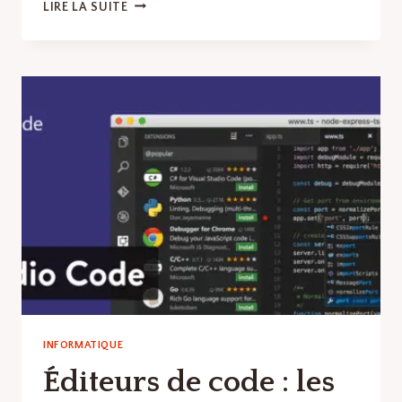
ENVIRONNEMENTS
LIRE LA SUITE
DE
DÉVELOPPEMENT
INTÉGRÉS
(IDE)
:
LES
MEILLEURS
LOGICIELS
ET
OUTILS
EN
LOGICIELS
DE
DÉVELOPPEMENT
WEB
INFORMATIQUE
Éditeurs de code : les